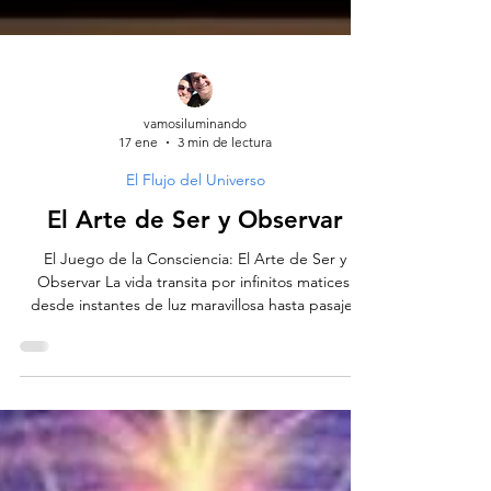
vamosiluminando
17 ene
3 min de lectura
El Flujo del Universo
El Arte de Ser y Observar
El Juego de la Consciencia: El Arte de Ser y
Observar La vida transita por infinitos matices:
desde instantes de luz maravillosa hasta pasajes
sombríos que amenazan con bloquearnos. En este
juego no hay reglas escritas en piedra, sino un
lento y revelador descubrimiento: la realidad