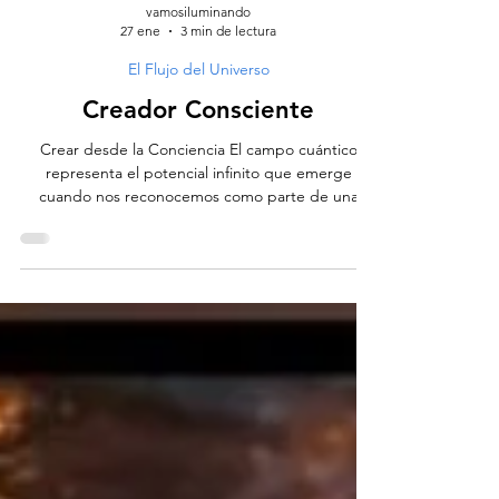
vamosiluminando
27 ene
3 min de lectura
El Flujo del Universo
Creador Consciente
Crear desde la Conciencia El campo cuántico
representa el potencial infinito que emerge
cuando nos reconocemos como parte de una
conciencia universal. Es el espacio de todas las
posibilidades, donde nuestra atención y actitud
moldean activamente la realidad que
experimentamos, tanto interna como
externamente. Los eventos de nuestra vida no son
meras casualidades, sino señales que nos invitan a
despertar. Nos confrontan con ilusiones, que al
trascenderlas, impulsan nuestra ev