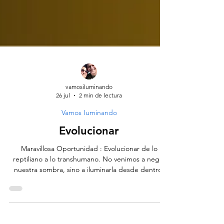
vamosiluminando
26 jul
2 min de lectura
Vamos Iuminando
Evolucionar
Maravillosa Oportunidad : Evolucionar de lo
reptiliano a lo transhumano. No venimos a negar
nuestra sombra, sino a iluminarla desde dentro.
Debajo de nuestras respuestas automáticas,
pulsan los latidos instintivos: el miedo como alerta,
la rabia que protege, el deseo que impulsa y la