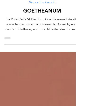
vamosiluminando
23 jun
4 min de lectura
Vamos Iuminando
GOETHEANUM
La Ruta Celta VI Destino : Goetheanum Este día
nos adentramos en la comuna de Dornach, en el
cantón Solothurn, en Suiza. Nuestro destino es el
impresionante Goetheanum, el sede mundial de la
Antroposofía. Aprovechando este escenario,
queremos contarles la historia de una de las
figuras más fascinantes y revolucionarias del
misticismo moderno: Rudolf Steiner, precursor de
la Antroposofía, la agricultura biodinámica y las
escuelas Waldorf. Rudolf Steiner: del Pensamiento
Libre