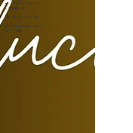
La Transformación
Consciente
Memorias del Alma
El Proceso Evolutivo
del Alma