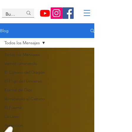
Blog
Todos los Mensajes
Todos los Mensajes
Vamos Iuminando
El Camino del Dragón
El Flujo del Universo
Fractal de Dios
Iluminando el Camino
El Puente
La Llave
Ascención