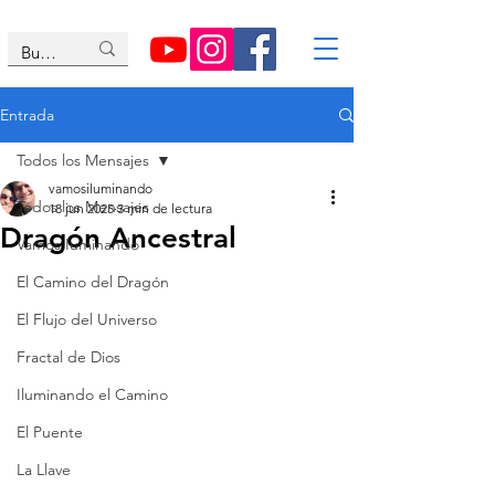
Entrada
Todos los Mensajes
vamosiluminando
Todos los Mensajes
18 jun 2025
3 min de lectura
Dragón Ancestral
Vamos Iuminando
El Camino del Dragón
El Flujo del Universo
Fractal de Dios
Iluminando el Camino
El Puente
La Llave