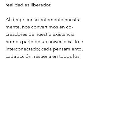
realidad es liberador. 
Al dirigir conscientemente nuestra 
mente, nos convertimos en co-
creadores de nuestra existencia. 
Somos parte de un universo vasto e 
interconectado; cada pensamiento, 
cada acción, resuena en todos los 
niveles de nuestro ser e impacta en el 
todo. Cultivar la autoconciencia, la 
bondad, la templanza, la compasión y 
el perdón, nos permite tomar las 
riendas de nuestra vida para abrir las 
puertas a un desarrollo ilimitado, 
desplegando el significado de nuestra 
presencia aquí en la Tierra y nuestra 
evolución ancestral.