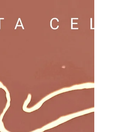
estamos solos. Esa arquitectura ancestral, forjada
en la sabiduría de la supervivencia, sigue dictando
gran parte de nuestra impulsividad cotidiana. Evo