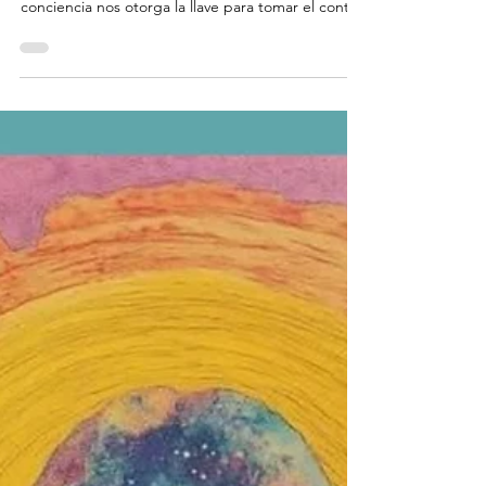
Vamos Iuminando
Alquimia Emocional
La Ruta Celta V La Alquimia Emocional Siempre
podemos estar en un estado alquímico. La
conciencia nos otorga la llave para tomar el control
y elegir en cuál estado permanecer. Todo es
energía manifestandose a cada instante. La
alquimia emocional es el arte de trabajar
activamente con los elementos que la vida pone
ante nosotros, con una actitud de búsqueda
evolutiva espiritual, que nos libere de la
reactividad circunstancial para permitirnos
sentirnos en plenitud. Las circun