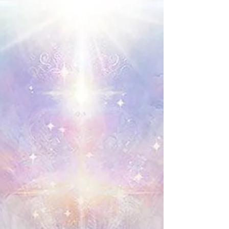
sombríos que amenazan con bloquearnos. En este
juego no hay reglas escritas en piedra, sino un
lento y revelador descubrimiento: la realidad
depende mucho más de nuestra mirada interna
que de la influencia externa. De hecho, el mundo
exterior es a menudo un espejo de nuestro
estado interior. Refleja lo que sentimos, lo que
atraemos y l