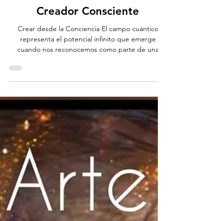
vamosiluminando
27 ene
3 min de lectura
El Flujo del Universo
Creador Consciente
Crear desde la Conciencia El campo cuántico
representa el potencial infinito que emerge
cuando nos reconocemos como parte de una
conciencia universal. Es el espacio de todas las
posibilidades, donde nuestra atención y actitud
moldean activamente la realidad que
experimentamos, tanto interna como
externamente. Los eventos de nuestra vida no son
meras casualidades, sino señales que nos invitan a
despertar. Nos confrontan con ilusiones, que al