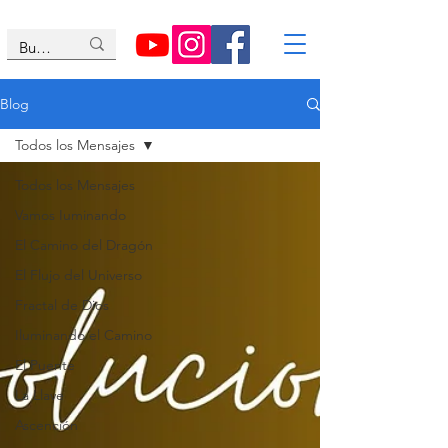
Blog
Todos los Mensajes
Todos los Mensajes
Vamos Iuminando
El Camino del Dragón
El Flujo del Universo
Fractal de Dios
Iluminando el Camino
El Puente
La Llave
Ascención