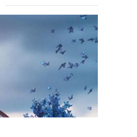
vamosiluminando
6 ene
3 min de lectura
Memorias del Alma
El reflejo de tu Luz
La vida es un viaje fascinante, un escenario donde
la aventura y la experiencia son moldeadas por el
contraste. En nuestro transitar, las vivencias nos
transforman: a veces el camino se torna árido y los
desafíos parecen muros infranqueables; en otras,
la existencia nos regala destellos de alegría que
iluminan el alma. La clave no reside en evitar los
obstáculos, sino en aprender a interpretar su
propósito. Es un aprendizaje continuo: el arte de
abrazar la diversidad de emoci