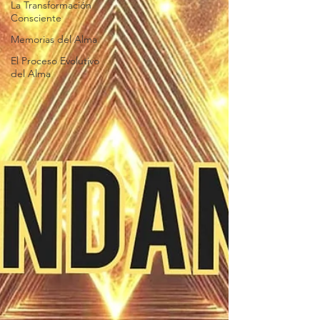
La Transformación
Consciente
Memorias del Alma
El Proceso Evolutivo
del Alma