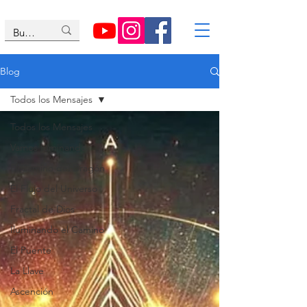
Blog
Todos los Mensajes
Todos los Mensajes
Vamos Iuminando
El Camino del Dragón
El Flujo del Universo
Fractal de Dios
Iluminando el Camino
El Puente
La Llave
Ascención