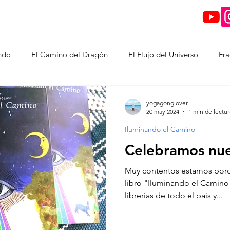
enda
Eventos
Servicios
Nosotros
Contacto
ndo
El Camino del Dragón
El Flujo del Universo
Fra
ente
La Llave
Ascención
La Transformación Conscie
yogagonglover
20 may 2024
1 min de lectur
Iluminando el Camino
so Evolutivo del Alma
Celebramos nues
Muy contentos estamos porque
libro "Iluminando el Camino
librerías de todo el país y...