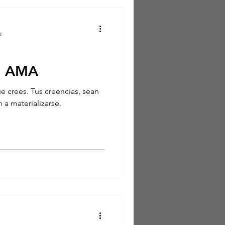
a
CREE > CREA > AMA
e crees. Tus creencias, sean
 a materializarse.