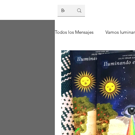
Inicio
Blog
Ti
Todos los Mensajes
Vamos Iumina
Iluminando el Camino
El Pu
Memorias del Alma
El Proce