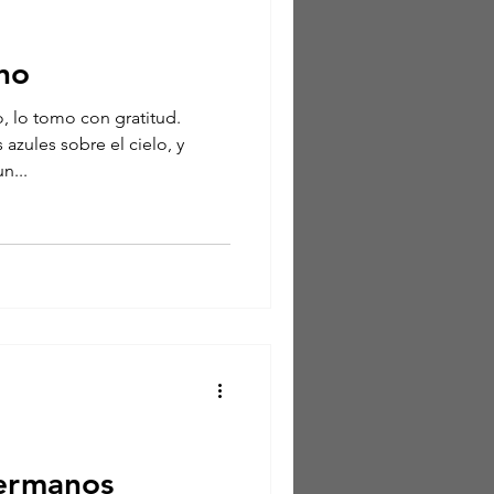
no
o, lo tomo con gratitud.
 azules sobre el cielo, y
n...
ermanos